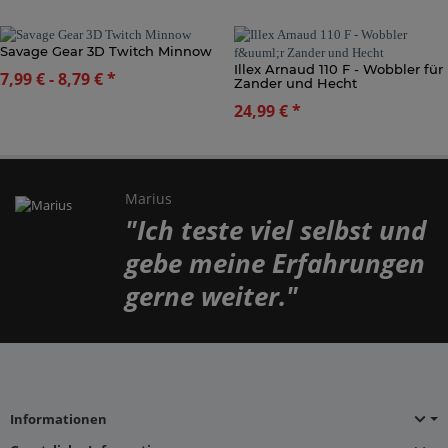
Savage Gear 3D Twitch Minnow
Illex Arnaud 110 F - Wobbler für
7,99 € -
8,79 €
*
Zander und Hecht
24,99 €
*
Marius
"Ich teste viel selbst und
gebe meine Erfahrungen
gerne weiter."
Informationen