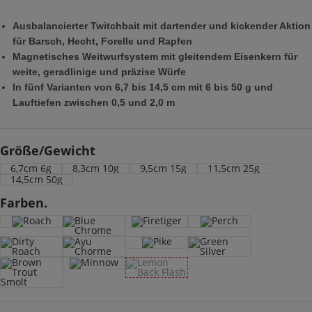
Ausbalancierter Twitchbait mit dartender und kickender Aktion
für Barsch, Hecht, Forelle und Rapfen
Magnetisches Weitwurfsystem mit gleitendem Eisenkern für
weite, geradlinige und präzise Würfe
In fünf Varianten von 6,7 bis 14,5 cm mit 6 bis 50 g und
Lauftiefen zwischen 0,5 und 2,0 m
Größe/Gewicht
6,7cm 6g
8,3cm 10g
9,5cm 15g
11,5cm 25g
14,5cm 50g
Farben.
Roach
Firetiger
Perch
Blue Chrome
Pike
Dirty Roach
Ayu Chorme
Green Silver
Minnow
Lemon Back Flash
- Deine Auswahl ist leider nicht verfügb
Brown Trout Smolt