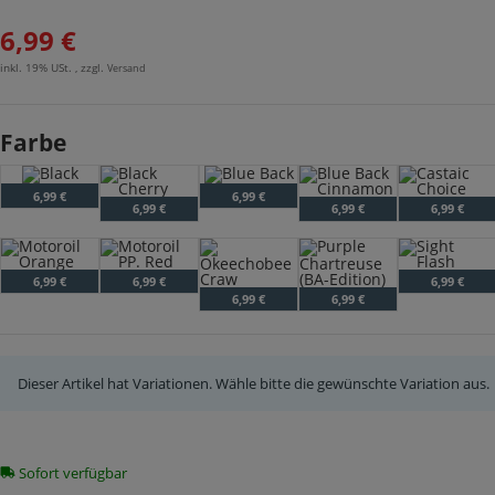
6,99 €
inkl. 19% USt. , zzgl.
Versand
Farbe
Black
Blue Back
6,99 €
6,99 €
Black Cherry
Blue Back Cinnamon
Castaic Choi
6,99 €
6,99 €
6,99 €
Motoroil Orange
Motoroil PP. Red
Sight Flash
6,99 €
6,99 €
6,99 €
Okeechobee Craw
Purple Chartreuse (BA-Edit
6,99 €
6,99 €
Dieser Artikel hat Variationen. Wähle bitte die gewünschte Variation aus.
Sofort verfügbar