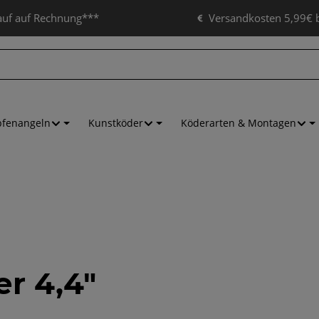
auf auf Rechnung***
Versandkosten 5,99€ b
pfenangeln
Kunstköder
Köderarten & Montagen
er 4,4"