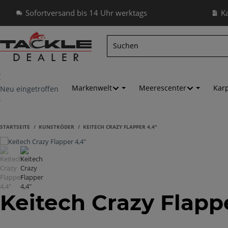
Sofortversand bis 14 Uhr werktags
K
Markenwelt
Meerescenter
Kar
Neu eingetroffen
STARTSEITE
KUNSTKÖDER
KEITECH CRAZY FLAPPER 4,4"
Keitech Crazy Flapp