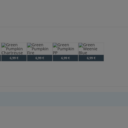
(BA-Edition)
Green Pumpkin Chartreuse
Green Pumpkin Fire
Green Pumpkin PP
Green Weenie Blue
6,99 €
6,99 €
6,99 €
6,99 €