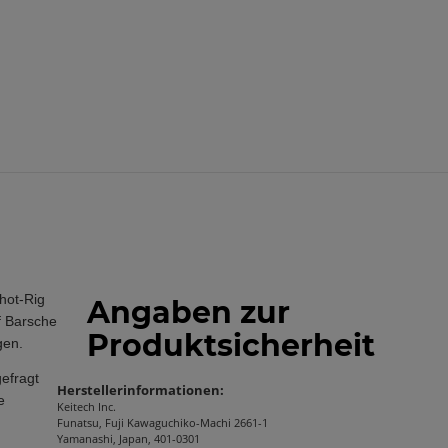
Shot-Rig
Angaben zur
f Barsche
Produktsicherheit
gen.
gefragt
Herstellerinformationen:
e
Keitech Inc.
Funatsu, Fuji Kawaguchiko-Machi 2661-1
Yamanashi, Japan, 401-0301