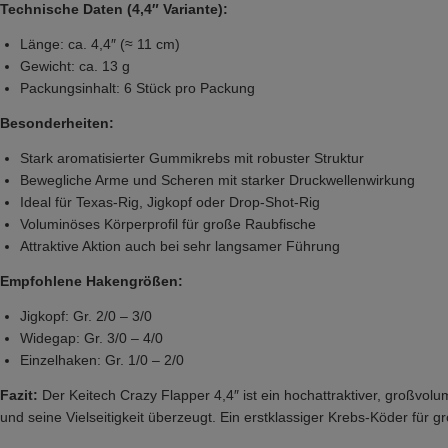
Technische Daten (4,4″ Variante):
Länge: ca. 4,4″ (≈ 11 cm)
Gewicht: ca. 13 g
Packungsinhalt: 6 Stück pro Packung
Besonderheiten:
Stark aromatisierter Gummikrebs mit robuster Struktur
Bewegliche Arme und Scheren mit starker Druckwellenwirkung
Ideal für Texas-Rig, Jigkopf oder Drop-Shot-Rig
Voluminöses Körperprofil für große Raubfische
Attraktive Aktion auch bei sehr langsamer Führung
Empfohlene Hakengrößen:
Jigkopf: Gr. 2/0 – 3/0
Widegap: Gr. 3/0 – 4/0
Einzelhaken: Gr. 1/0 – 2/0
Fazit:
Der Keitech Crazy Flapper 4,4″ ist ein hochattraktiver, großvolu
und seine Vielseitigkeit überzeugt. Ein erstklassiger Krebs-Köder für