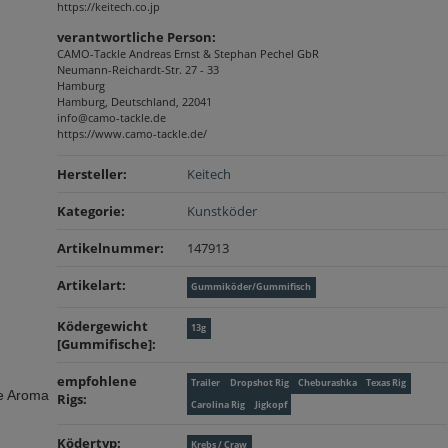
https://keitech.co.jp
verantwortliche Person:
CAMO-Tackle Andreas Ernst & Stephan Pechel GbR
Neumann-Reichardt-Str. 27 - 33
Hamburg
Hamburg, Deutschland, 22041
info@camo-tackle.de
https://www.camo-tackle.de/
Produkteigenschaft
Wert
Hersteller:
Keitech
Kategorie:
Kunstköder
Artikelnummer:
147913
Artikelart‍:
Gummiköder/Gummifisch
Ködergewicht
13g
[Gummifische]‍:
empfohlene
Trailer
Dropshot Rig
Cheburashka
Texas Rig
ve Aroma
Rigs‍:
Carolina Rig
Jigkopf
Ködertyp‍:
Krebs / Craw