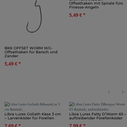
Offsethaken mit Spirale fürs
Finesse-Angeln
5,49 €
*
BKK OFFSET WORM WG-
Offsethaken für Barsch und
Zander
5,49 €
*
Libra Lures Goliath Käse 3 cm
Libra Lures Fatty D’Worm 65 –
– Larvenköder für Forellen
auftreibender Forellenköder
7,69 €
*
7,99 €
*