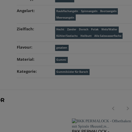
Angelart‍:
Raubfischangeln
Spinnangeln
Bootsangeln
Meeresangeln
Zielfisch‍:
Hecht
Zander
Dorsch
Polak
Wels/Waller
Köhler/Seelachs
Heilbutt
Alle Salzwasserfische
Flavour‍:
gesalzen
Material‍:
Gummi
Kategorie‍:
Gummiköder für Barsch
ÖR
BKK PERMALOCK -