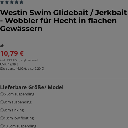
Artikelbewertung: 5 von 5 Sterne
Westin Swim Glidebait / Jerkbait
- Wobbler für Hecht in flachen
Gewässern
ab
10,79 €
inkl. 19% USt. , zzgl.
Versand
UVP
:
19,99 €
(Du sparst
46.02%
, also
9,20 €
)
Lieferbare Größe/ Model
6,5cm suspending
8cm suspending
8cm sinking
10cm low floating
13,5cm suspending