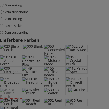
10cm sinking
12cm suspending
12cm sinking
13,5cm sinking
15cm suspending
Lieferbare Farben
000 Blank
023 Bling Perch
1022 3D Rocky Red
053 Concealed Fish+
1023 3D Amber Perch
1025 Motoroil Blood
069 Crystal Perch
1024 Chartreuse Flow
099 Firetiger
162 Parrot Special
149 Natural Pike
155 Official Roach
449 3D Headlight
271 Blueback Herring
450 3D Golden Perch
451 3D Oliveoil Perch
540 Fire
476 Alert Perch
539 3D Water
452 3D Official Roach
- Deine Auswahl ist leider nicht verfügbar.
550 Real Perch
551 Real Roach
552 Real Rudd
630 Real Pike