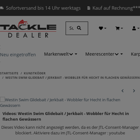
Sofortversand bis 14 Uhr werktags
Kauf auf Rechnung**
Wunschzettel
Warenkorb
Anm
Markenwelt
Meerescenter
Kar
Neu eingetroffen
STARTSEITE
KUNSTKÖDER
WESTIN SWIM GLIDEBAIT / JERKBAIT - WOBBLER FÜR HECHT IN FLACHEN GEWÄSSERN
Videos: Westin Swim Glidebait / Jerkbait - Wobbler für Hecht in
flachen Gewässern
Dieses Video kann nicht angezeigt werden, da es der JTL-Consent-Manager
blockiert. Aktiviere dazu im JTL-Consent-Manager : youtube