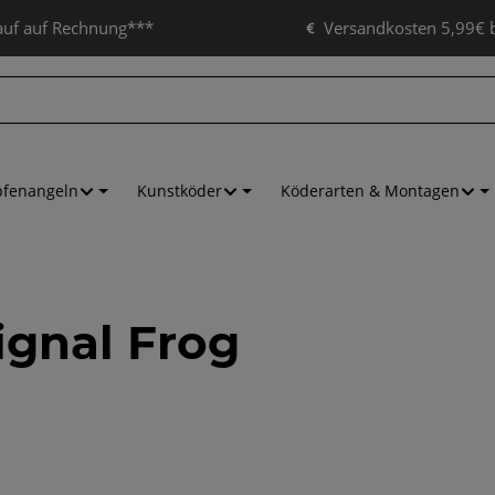
auf auf Rechnung***
Versandkosten 5,99€ b
pfenangeln
Kunstköder
Köderarten & Montagen
ignal Frog