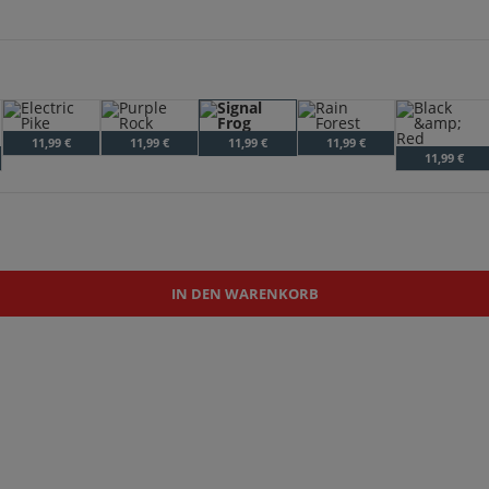
Electric Pike
Purple Rock
Signal Frog
Rain Forest
11,99 €
11,99 €
11,99 €
11,99 €
n M.S
Black & Red
11,99 €
IN DEN WARENKORB