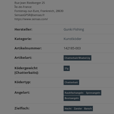
Rue Jean Riedberger 25
Île-de-France
Fontenay-sur-Eure, Frankreich, 28630
SensasGPSR@sensas.fr
https://www.sensas.com/
Produkteigenschaft
Wert
Hersteller:
Gunki Fishing
Kategorie:
Kunstköder
Artikelnummer:
142185-003
Artikelart‍:
Chatterbait/Bladed Jig
Ködergewicht
21g
[Chatterbaits]‍:
Ködertyp‍:
Chatterbait
Angelart‍:
Raubfischangeln
Spinnangeln
Bootsangeln
Zielfisch‍:
Hecht
Zander
Barsch