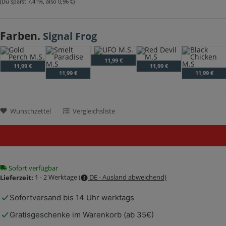
(Du sparst
7.41%
, also
0,96 €
)
Farben.
Signal Frog
UFO M.S.
11,99 €
Gold Perch M.S.
Red Devil M.S
11,99 €
11,99 €
Smelt Paradise M.S
Black Chicke
11,99 €
11,99 €
Wunschzettel
Vergleichsliste
Sofort verfügbar
1 - 2 Werktage
(
DE - Ausland abweichend)
Lieferzeit:
Sofortversand bis 14 Uhr werktags
Gratisgeschenke im Warenkorb (ab 35€)