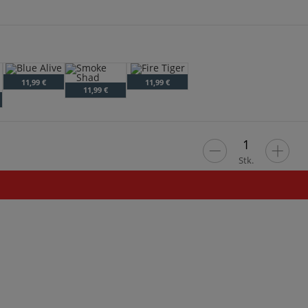
Blue Alive
Fire Tiger
11,99 €
11,99 €
Smoke Shad
11,99 €
Stk.