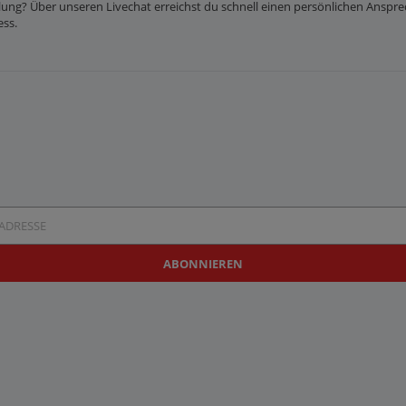
lung? Über unseren Livechat erreichst du schnell einen persönlichen Anspre
ess.
resse
ABONNIEREN