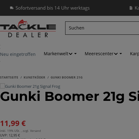
Sofortversand bis 14 Uhr werktags
K
Markenwelt
Meerescenter
Kar
Neu eingetroffen
STARTSEITE
KUNSTKÖDER
GUNKI BOOMER 21G
Gunki Boomer 21g S
11,99 €
inkl. 19% USt. , zzgl.
Versand
UVP
:
12,95 €