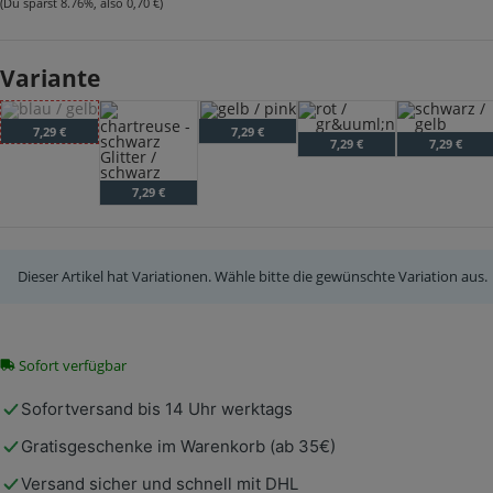
(Du sparst
8.76%
, also
0,70 €
)
Variante
blau / gelb
- Deine Auswahl ist leider nicht verfügbar.
gelb / pink
7,29 €
7,29 €
rot / grün
schwarz / ge
7,29 €
7,29 €
chartreuse - schwarz Glitter / schwarz
7,29 €
Dieser Artikel hat Variationen. Wähle bitte die gewünschte Variation aus.
Sofort verfügbar
Sofortversand bis 14 Uhr werktags
Gratisgeschenke im Warenkorb (ab 35€)
Versand sicher und schnell mit DHL