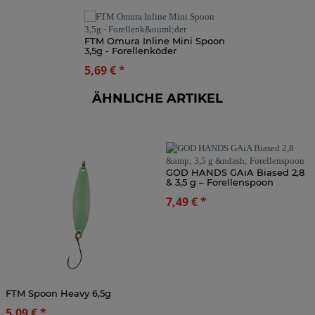
FTM Omura Inline Mini Spoon
3,5g - Forellenköder
5,69 €
*
ÄHNLICHE ARTIKEL
GOD HANDS GAiA Biased 2,8
& 3,5 g – Forellenspoon
7,49 €
*
FTM Spoon Heavy 6,5g
5,09 €
*