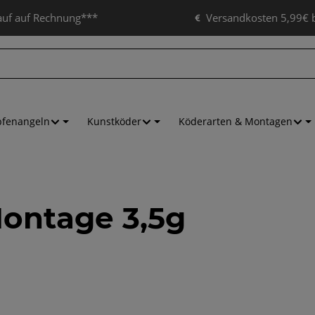
auf auf Rechnung***
Versandkosten 5,99€ b
pfenangeln
Kunstköder
Köderarten & Montagen
ontage 3,5g