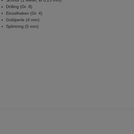
Schnur (1 Meter, Ø 0,23 mm)
Drilling (Gr. 8)
Einzelhaken (Gr. 4)
Goldperle (4 mm)
Splintring (5 mm)