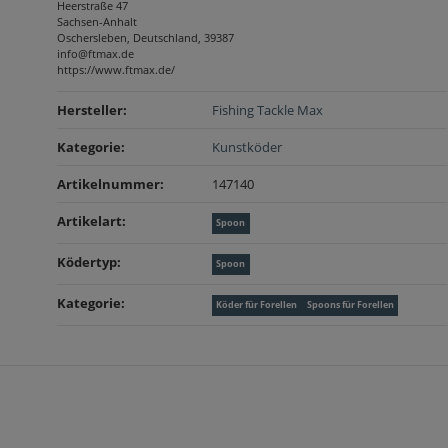
Heerstraße 47
Sachsen-Anhalt
Oschersleben, Deutschland, 39387
info@ftmax.de
https://www.ftmax.de/
Produkteigenschaft
Wert
Hersteller:
Fishing Tackle Max
Kategorie:
Kunstköder
Artikelnummer:
147140
Artikelart‍:
Spoon
Ködertyp‍:
Spoon
Kategorie‍:
Köder für Forellen
Spoons für Forellen