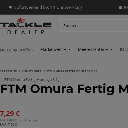
Sofortversand bis 14 Uhr werktags
K
Markenwelt
Meerescenter
Kar
Neu eingetroffen
STARTSEITE
KUNSTKÖDER
FTM OMURA FERTIG MONTAGE 3,5G
FTM Omura Fertig M
7,29 €
inkl. 19% USt. , zzgl.
Versand
UVP
:
7,99 €